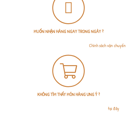
MUỐN NHẬN HÀNG NGAY TRONG NGÀY ?
Shop có thể đặt Grab giao nhanh hoặc Grab tiết kiệm (giao trong 4 tiếng). Chỉ
áp dụng giao nội thành Tp.HCM. Chi tiết xem tại
Chính sách vận chuyển
.
KHÔNG TÌM THẤY MÓN HÀNG ƯNG Ý ?
Không vấn đề gì, bạn chỉ cần gửi đường link sản phẩm nước ngoài, tumlumshop
sẽ báo giá trong vòng 1 giờ làm việc. Gửi link sản phẩm
tại đây
.