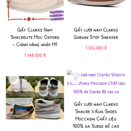
Giầy Clarks Nam
Giầy lười nam Clarks
Shacrelite Moc Oxford
Gorwin Step Sneaker
– Chính hãng nhập Mỹ
1,336,000
₫
1,468,000
₫
Giầy lười nam Clarks
Shacre Ii Run Shoes
Moccasin Chất liệu
100% da Suede đế cao