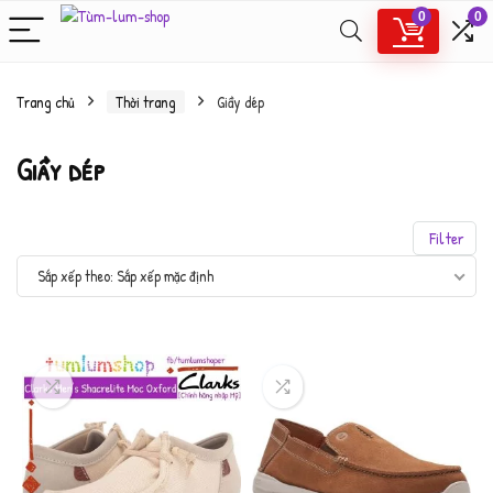
0
0
Trang chủ
Thời trang
Giầy dép
Giầy dép
Filter
Sắp xếp mặc định