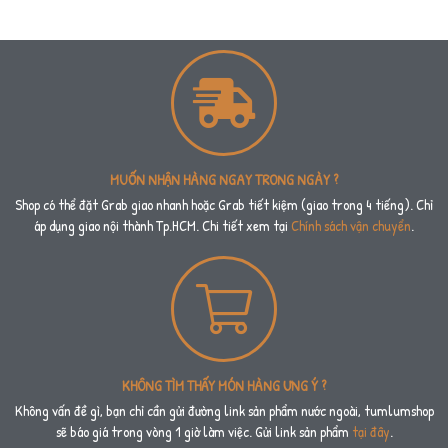
MUỐN NHẬN HÀNG NGAY TRONG NGÀY ?
Shop có thể đặt Grab giao nhanh hoặc Grab tiết kiệm (giao trong 4 tiếng). Chỉ
áp dụng giao nội thành Tp.HCM. Chi tiết xem tại
Chính sách vận chuyển
.
KHÔNG TÌM THẤY MÓN HÀNG ƯNG Ý ?
Không vấn đề gì, bạn chỉ cần gửi đường link sản phẩm nước ngoài, tumlumshop
sẽ báo giá trong vòng 1 giờ làm việc. Gửi link sản phẩm
tại đây
.