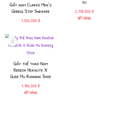
su
Giầy nam Clarks Men’s
Gereld Step Sneaker
2,118,000
₫
HẾT HÀNG
1,336,000
₫
Giầy thể thao Nam
Reebok Hexalite X
Glide Mu Running Shoe
1,186,000
₫
HẾT HÀNG