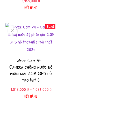
1,168,000
₫
HẾT HÀNG
Sale!
Wyze Cam V4 –
Camera chống nước độ
phân giải 2.5K QHD hỗ
trợ Wifi 6
1,018,000
₫
–
1,086,000
₫
HẾT HÀNG