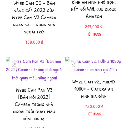
đình an ninh nhỏ gọn,
Wyze Cam OG – Bản
kết nối Wifi, lưu cloud
nâng cấp 2023 của
Amazon
Wyze Cam V3 Camera
quan sát trong nhà
819,000
₫
ngoài trời
HẾT HÀNG
738,000
₫
Wyze Cam v2, FullHD
1080p – Camera an
Wyze Cam Pan V3
ninh gia đình
[Bản mới 2023]
Camera trong nhà
720,000
₫
ngoài trời quay màu
HẾT HÀNG
hồng ngoại