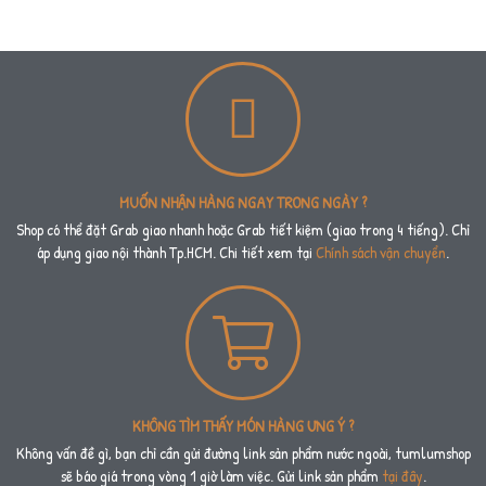
MUỐN NHẬN HÀNG NGAY TRONG NGÀY ?
Shop có thể đặt Grab giao nhanh hoặc Grab tiết kiệm (giao trong 4 tiếng). Chỉ
áp dụng giao nội thành Tp.HCM. Chi tiết xem tại
Chính sách vận chuyển
.
KHÔNG TÌM THẤY MÓN HÀNG ƯNG Ý ?
Không vấn đề gì, bạn chỉ cần gửi đường link sản phẩm nước ngoài, tumlumshop
sẽ báo giá trong vòng 1 giờ làm việc. Gửi link sản phẩm
tại đây
.