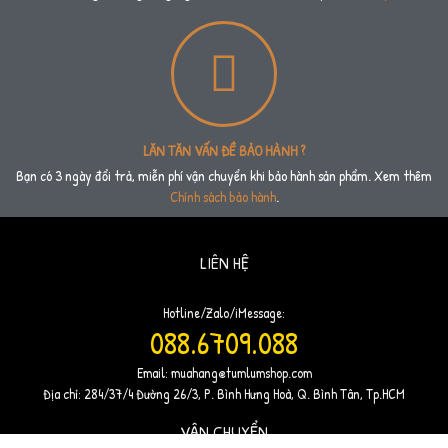
LĂN TĂN VẤN ĐỀ BẢO HÀNH ?
Bạn có 3 ngày đổi trả, miễn phí vận chuyển khi bảo hành sản phẩm. Xem thêm
Chính sách bảo hành
.
LIÊN HỆ
Hotline/Zalo/iMessage:
088.6709.088
Email:
muahang@tumlumshop.com
Địa chỉ: 284/37/4 Đường 26/3, P. Bình Hưng Hoà, Q. Bình Tân, Tp.HCM
VẬN CHUYỂN