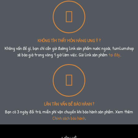
KHÔNG TÌM THẤY MÓN HÀNG ƯNG Ý ?
Không vấn đề gì, bạn chỉ cần gửi đường link sản phẩm nước ngoài, tumlumshop
sẽ báo giá trong vòng 1 giờ làm việc. Gửi link sản phẩm
tại đây
.
LĂN TĂN VẤN ĐỀ BẢO HÀNH ?
Bạn có 3 ngày đổi trả, miễn phí vận chuyển khi bảo hành sản phẩm. Xem thêm
Chính sách bảo hành
.