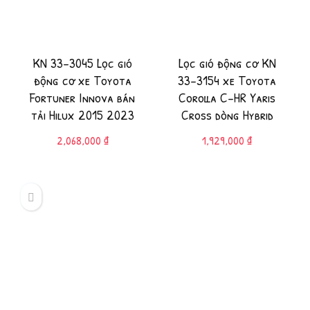
KN 33-3045 Lọc gió
Lọc gió động cơ KN
động cơ xe Toyota
33-3154 xe Toyota
Fortuner Innova bán
Corolla C-HR Yaris
tải Hilux 2015 2023
Cross dòng Hybrid
2,068,000
₫
1,929,000
₫