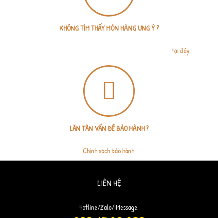
KHÔNG TÌM THẤY MÓN HÀNG ƯNG Ý ?
Không vấn đề gì, bạn chỉ cần gửi đường link sản phẩm nước ngoài, tumlumshop
sẽ báo giá trong vòng 1 giờ làm việc. Gửi link sản phẩm
tại đây
.
LĂN TĂN VẤN ĐỀ BẢO HÀNH ?
Bạn có 3 ngày đổi trả, miễn phí vận chuyển khi bảo hành sản phẩm. Xem thêm
Chính sách bảo hành
.
LIÊN HỆ
Hotline/Zalo/iMessage: