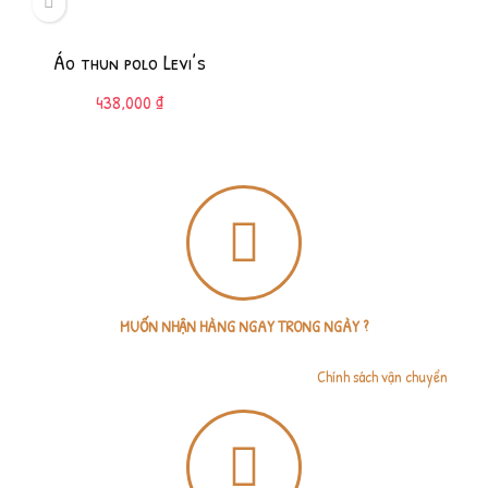
Áo thun polo Levi’s
438,000
₫
MUỐN NHẬN HÀNG NGAY TRONG NGÀY ?
Shop có thể đặt Grab giao nhanh hoặc Grab tiết kiệm (giao trong 4 tiếng). Chỉ
áp dụng giao nội thành Tp.HCM. Chi tiết xem tại
Chính sách vận chuyển
.