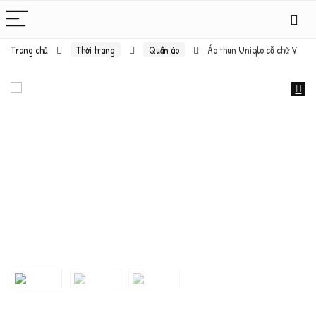
Trang chủ
Thời trang
Quần áo
Áo thun Uniqlo cỗ chữ V