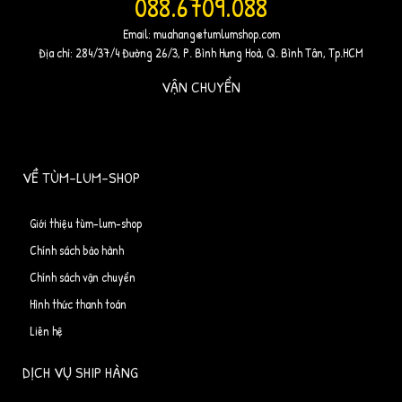
088.6709.088
Email:
muahang@tumlumshop.com
Địa chỉ: 284/37/4 Đường 26/3, P. Bình Hưng Hoà, Q. Bình Tân, Tp.HCM
VẬN CHUYỂN
VỀ TÙM-LUM-SHOP
Giới thiệu tùm-lum-shop
Chính sách bảo hành
Chính sách vận chuyển
Hình thức thanh toán
Liên hệ
DỊCH VỤ SHIP HÀNG