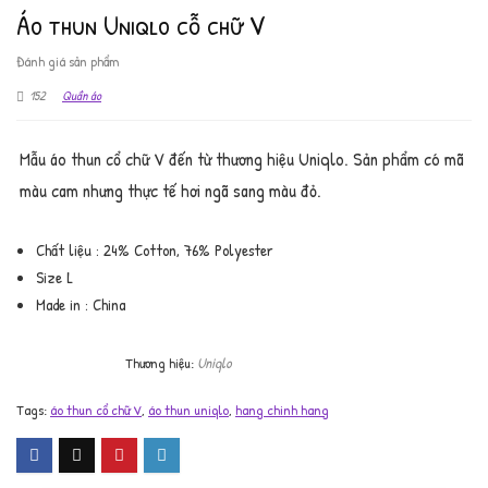
Áo thun Uniqlo cỗ chữ V
Đánh giá sản phẩm
152
Quần áo
Mẫu áo thun cổ chữ V đến từ thương hiệu Uniqlo. Sản phẩm có mã
màu cam nhưng thực tế hơi ngã sang màu đỏ.
Chất liệu : 24% Cotton, 76% Polyester
Size L
Made in : China
Uniqlo
Tags:
áo thun cổ chữ V
,
áo thun uniqlo
,
hang chinh hang