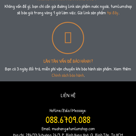
Không vấn đề gì, bạn chỉ cần gửi đường link sản phẩm nước ngoài, tumlumshop
sẽ báo giá trong vòng 1 giờ làm việc. Gửi link sản phẩm
tại đây
.
LĂN TĂN VẤN ĐỀ BẢO HÀNH ?
Bạn có 3 ngày đổi trả, miễn phí vận chuyển khi bảo hành sản phẩm. Xem thêm
Chính sách bảo hành
.
LIÊN HỆ
Hotline/Zalo/iMessage:
088.6709.088
Email:
muahang@tumlumshop.com
Địa chỉ: 284/37/4 Đường 26/3, P. Bình Hưng Hoà, Q. Bình Tân, Tp.HCM