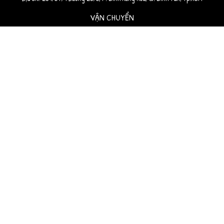
VẬN CHUYỂN
VỀ TÙM-LUM-SHOP
Giới thiệu tùm-lum-shop
Chính sách bảo hành
Chính sách vận chuyển
Hình thức thanh toán
Liên hệ
DỊCH VỤ SHIP HÀNG
Giới thiệu dịch vụ
Chính sách bảo hiểm