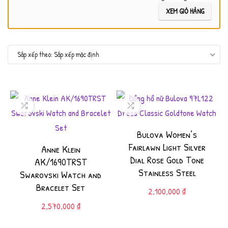
XEM GIỎ HÀNG
Sắp xếp mặc định
Bulova Women’s
Fairlawn Light Silver
Anne Klein
Dial Rose Gold Tone
AK/1690TRST
Stainless Steel
Swarovski Watch and
Bracelet Set
2,100,000
₫
2,570,000
₫