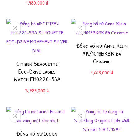
1,980,000
₫
Đồng hồ nữ Anne Klein
AK/1018BKBK đá
Ceramic
Citizen Silhouette
Eco-Drive Ladies
1,668,000
₫
Watch EM0220-53A
3,789,000
₫
Đồng hồ nữ Lucien