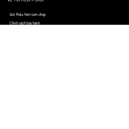
Giới thiệu tùm-lum-shop
Chính sách bảo hành
Chính sách vận chuyển
Hình thức thanh toán
Liên hệ
DỊCH VỤ SHIP HÀNG
Giới thiệu dịch vụ
Chính sách bảo hiểm
Gửi yêu cầu báo giá
Follow Us