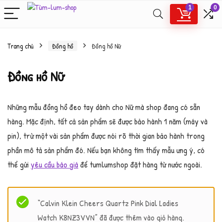
1
0
Trang chủ
Đồng hồ
Đồng hồ Nữ
Đồng hồ Nữ
Những mẫu đồng hồ đeo tay dành cho Nữ mà shop đang có sẵn
hàng. Mặc định, tất cả sản phẩm sẽ được bảo hành 1 năm (máy và
pin), trừ một vài sản phẩm được nói rõ thời gian bảo hành trong
phần mô tả sản phẩm đó. Nếu bạn không tìm thấy mẫu ưng ý, có
thể gửi
yêu cầu báo giá
để tumlumshop đặt hàng từ nước ngoài.
Filter
“Calvin Klein Cheers Quartz Pink Dial Ladies
Watch K8NZ3VVN” đã được thêm vào giỏ hàng.