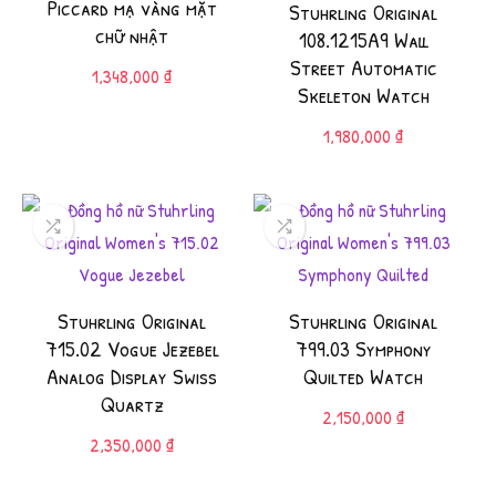
Piccard mạ vàng mặt
Stuhrling Original
chữ nhật
108.1215A9 Wall
Street Automatic
1,348,000
₫
Skeleton Watch
1,980,000
₫
Stuhrling Original
Stuhrling Original
715.02 Vogue Jezebel
799.03 Symphony
Analog Display Swiss
Quilted Watch
Quartz
2,150,000
₫
2,350,000
₫