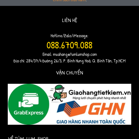
LIÊN HỆ
Hotline/Zalo/iMessage:
088.6709.088
Email:
muahang@tumlumshop.com
Địa chỉ: 284/37/4 Đường 26/3, P. Bình Hưng Hoà, Q. Bình Tân, Tp.HCM
VẬN CHUYỂN
VỀ TÙM-LUM-SHOP