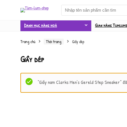
Danh mục hàng hoá
Gian hàng Tumlum
Trang chủ
Thời trang
Giầy dép
Giầy dép
“Giầy nam Clarks Men’s Gereld Step Sneaker” đã