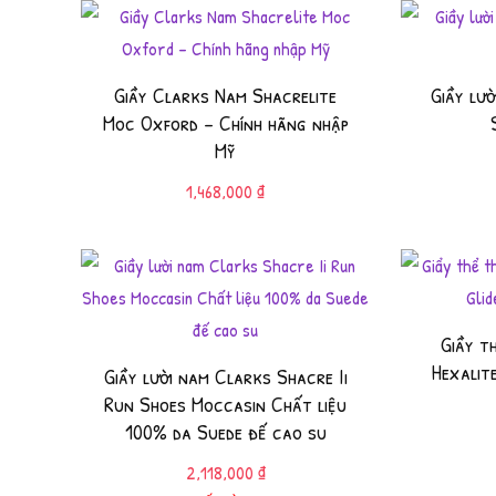
Giầy Clarks Nam Shacrelite
Giầy lư
Moc Oxford – Chính hãng nhập
Mỹ
1,468,000
₫
Giầy t
Hexalit
Giầy lười nam Clarks Shacre Ii
Run Shoes Moccasin Chất liệu
100% da Suede đế cao su
2,118,000
₫