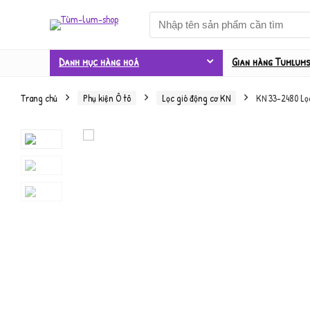
Danh mục hàng hoá
Gian hàng Tumlum
Trang chủ
Phụ kiện Ô tô
Lọc gió động cơ KN
KN 33-2480 Lọ