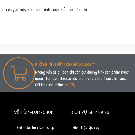
ình duyệt này cho lần bình luận kế tiếp của tôi.
KHÔNG TÌM THẤY MÓN HÀNG ƯNG Ý ?
Không vấn đề gì, bạn chỉ cần gửi đường link sản phẩm nước
ngoài, tumlumshop sẽ báo giá trong vòng 1 giờ làm việc.
Gửi link sản phẩm
tại đây
.
VỀ TÙM-LUM-SHOP
DỊCH VỤ SHIP HÀNG
Giới thiệu tùm-lum-shop
Giới thiệu dịch vụ