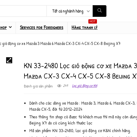
Tất cả nghành hàng
HOT
shop
Services for Foreigners
Hàng thanh lý
c gió động cơ xe Mazda 3 Mazda 6 Mazda CX-3 CX-4 CX-5 CX-8 Beijing X7
KN 33-2480 Lọc gió động cơ xe Mazda 
Mazda CX-3 CX-4 CX-5 CX-8 Beijing 
249
Lọc gió động cơ KN
Đánh giá sản phẩm
Dành cho các dòng xe Mazda : Mazda 3, Mazda 6, Mazda CX-3,
Mazda CX-5, đời từ 2012-2024
Theo thông tin shop có được từ khách mua thì mã này còn dùn
Beijing X7 do có cùng kích thước lọc
Mã sản phẩm KN 33-2480, lọc gió động cơ K&N chính hãng.