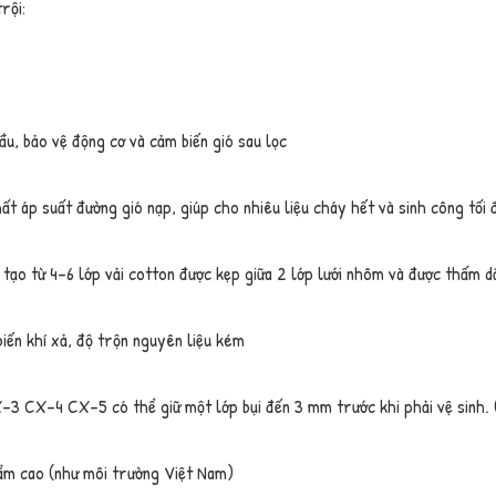
rội:
dầu, bảo vệ động cơ và cảm biến gió sau lọc
 áp suất đường gió nạp, giúp cho nhiêu liệu cháy hết và sinh công tối đ
o từ 4-6 lớp vải cotton được kẹp giữa 2 lớp lưới nhôm và được thấm dầu
iến khí xả, độ trộn nguyên liệu kém
3 CX-4 CX-5 có thể giữ một lớp bụi đến 3 mm trước khi phải vệ sinh. 
 ẩm cao (như môi trường Việt Nam)