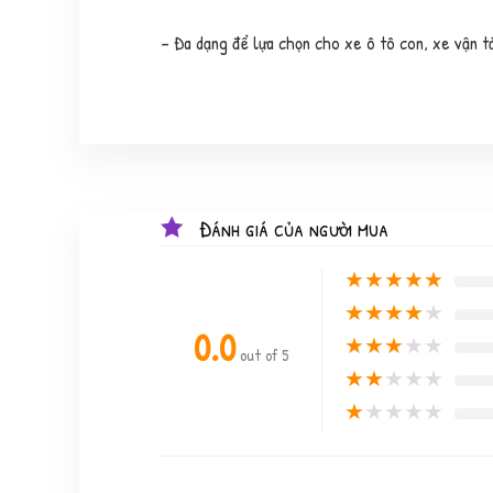
– Đa dạng để lựa chọn cho xe ô tô con, xe vận t
Đánh giá của người mua
★
★
★
★
★
★
★
★
★
★
0.0
★
★
★
★
★
out of 5
★
★
★
★
★
★
★
★
★
★