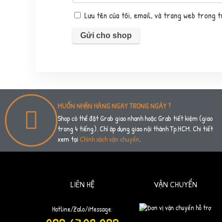
Lưu tên của tôi, email, và trang web trong tr
MUỐN NHẬN HÀNG NGAY TRONG NGÀY ?
Shop có thể đặt Grab giao nhanh hoặc Grab tiết kiệm (giao
trong 4 tiếng). Chỉ áp dụng giao nội thành Tp.HCM. Chi tiết
xem tại
Chính sách vận chuyển
.
LIÊN HỆ
VẬN CHUYỂN
Hotline/Zalo/iMessage: