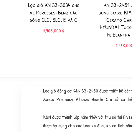
Lọc gió KN 33-3034 cho
KN 33-2451 :
xe Mercedes-Benz các
động cơ xe KIA
dòng GLC, SLC, E và C
Cerato Car
HYUNDAI Tucs
1,908,000
₫
Fe Elantra
1,968,0
Lọc gió động cơ K&N 33-2480 được thiết kế dàn
Axela, Premacy, Atenza, Biante. Chi tiết cụ th
K&N được thành lập năm 1964 với trụ sở tại River
được áp dụng cho các loại xe đua, xe có tính năn