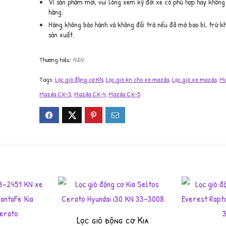
Vì sản phẩm mới, vui lòng xem kỹ đời xe có phù hợp hay không
hàng.
Hàng không bảo hành và không đổi trả nếu đã mở bao bì, trừ khi
sản xuất.
K&N
Tags:
Lọc gió động cơ KN
,
Lọc gió kn cho xe mazda
,
Lọc gió xe mazda
,
Ma
Mazda CX-3
,
Mazda CX-4
,
Mazda CX-5
Lọc gió động cơ Kia