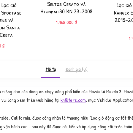
Seltos Cerato và
 Lọc gió
Lọc gió
Hyundai i30 KN 33-3008
 Sportage
Ranger 
ens và
2015-20
1,968,000
₫
on Santa
 Creta
1,
00
₫
Mô tả
Đánh giá (0)
h riêng cho các dòng xe chạy xăng phổ biến của Mazda là Mazda 3, M
ể vui lòng xem trên web hãng tại
knfilters.com
, mục Vehicle Applicatio
side, California, được công nhận là thương hiệu “Lọc gió động cơ tốt th
g vận hành cao… sau này đã được cải tiến và áp dụng rộng rãi trên toàn t