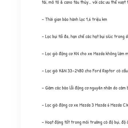
tải, mô tô & cano tàu thủy… với các ưu thế vượt t
– Thời gian bảo hành lọc 1,6 triệu km
– Lọc bụi tối đa, hạn chế các hạt bụi silic trong 
– Lọc gió động cơ KN cho xe Mazda không làm mất
– Lọc gió K&N 33-2480 cho Ford Raptor có cầu tạ
– Giảm các báo lỗi động cơ nguyên nhân do cảm b
– Lọc gió động cơ xe Mazda 3 Mazda 6 Mazda CX-
– Hoạt động tốt trong môi trường có độ bụi, độ