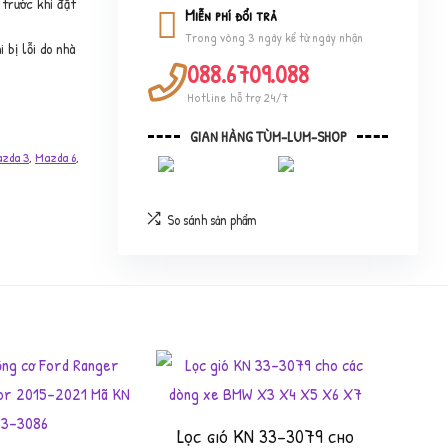
 trước khi đặt
Miễn phí đổi trả
Trong vòng 3 ngày kể từ ngày nhận
 bị lỗi do nhà
088.6709.088
Hotline hỗ trợ 24/7
GIAN HÀNG TÙM-LUM-SHOP
zda 3
,
Mazda 6
,
So sánh sản phẩm
Lọc gió KN 33-3079 cho