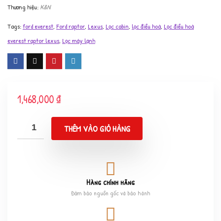
K&N
Tags:
ford everest
,
Ford raptor
,
Lexus
,
Lọc cabin
,
lọc điều hoà
,
Lọc điều hoà
everest raptor lexus
,
Lọc máy lạnh
1,468,000
₫
THÊM VÀO GIỎ HÀNG
Hàng chính hãng
Đảm bảo nguồn gốc và bảo hành