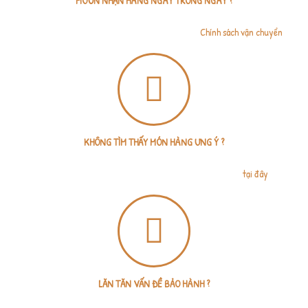
MUỐN NHẬN HÀNG NGAY TRONG NGÀY ?
Shop có thể đặt Grab giao nhanh hoặc Grab tiết kiệm (giao trong 4 tiếng). Chỉ
áp dụng giao nội thành Tp.HCM. Chi tiết xem tại
Chính sách vận chuyển
.
KHÔNG TÌM THẤY MÓN HÀNG ƯNG Ý ?
Không vấn đề gì, bạn chỉ cần gửi đường link sản phẩm nước ngoài, tumlumshop
sẽ báo giá trong vòng 1 giờ làm việc. Gửi link sản phẩm
tại đây
.
LĂN TĂN VẤN ĐỀ BẢO HÀNH ?
Bạn có 3 ngày đổi trả, miễn phí vận chuyển khi bảo hành sản phẩm. Xem thêm