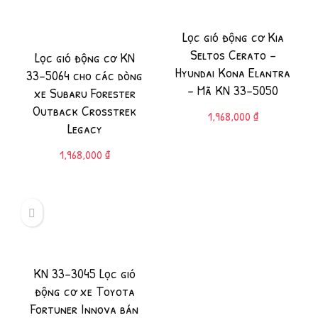
Lọc gió động cơ Kia
Seltos Cerato –
Lọc gió động cơ KN
Hyundai Kona Elantra
33-5064 cho các dòng
– Mã KN 33-5050
xe Subaru Forester
Outback Crosstrek
1,968,000
₫
Legacy
1,968,000
₫
KN 33-3045 Lọc gió
động cơ xe Toyota
Fortuner Innova bán