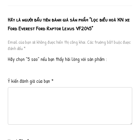
Hãy là người đầu tiên đánh giá sản phẩm "Lọc điều hoà KN xe
Ford Everest Ford Raptor Lexus VF2045"
Email của bạn sẽ không được hiển thị công khai.
Các trường bắt buộc được
đánh dấu
*
Hãy chọn "5 sao" nếu bạn thấy hài lòng với sản phẩm :
1
2
3 trên
4 trên 5
5 trên 5 sao
Ý kiến đánh giá của bạn
*
tr
trên
5 sao
sao
ên
5
5
sao
sa
o