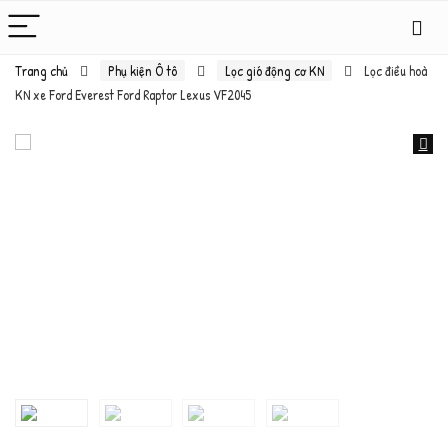
Trang chủ
Phụ kiện Ô tô
Lọc gió động cơ KN
Lọc điều hoà
KN xe Ford Everest Ford Raptor Lexus VF2045