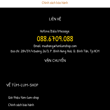
Chính sách bảo hành
.
LIÊN HỆ
Hotline/Zalo/iMessage:
088.6709.088
Email:
muahang@tumlumshop.com
Địa chỉ: 284/37/4 Đường 26/3, P. Bình Hưng Hoà, Q. Bình Tân, Tp.HCM
VẬN CHUYỂN
VỀ TÙM-LUM-SHOP
Giới thiệu tùm-lum-shop
Chính sách bảo hành