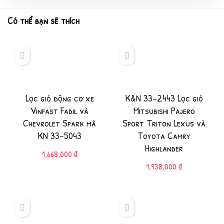
Có thể bạn sẽ thích
Lọc gió động cơ xe
K&N 33-2443 Lọc gió
Vinfast Fadil và
Mitsubishi Pajero
Chevrolet Spark mã
Sport Triton Lexus và
KN 33-5043
Toyota Camry
Highlander
1,668,000
₫
1,938,000
₫