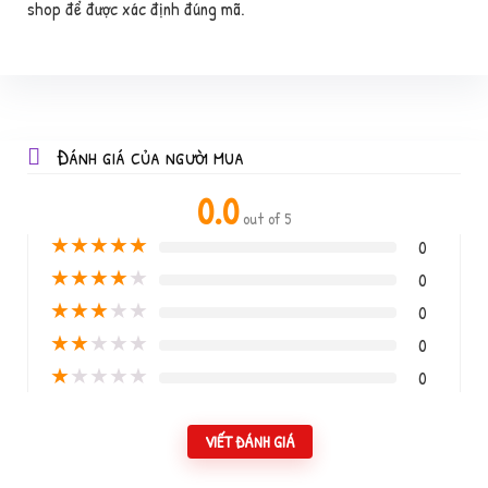
shop để được xác định đúng mã.
Đánh giá của người mua
0.0
out of 5
★
★
★
★
★
0
★
★
★
★
★
0
★
★
★
★
★
0
★
★
★
★
★
0
★
★
★
★
★
0
VIẾT ĐÁNH GIÁ