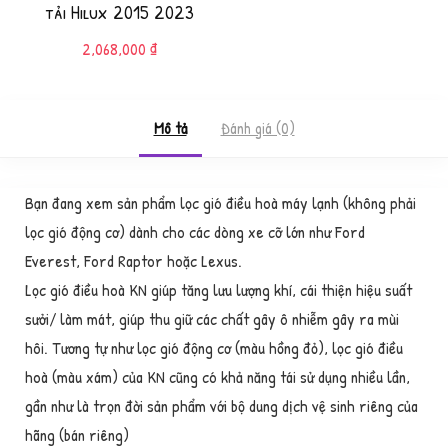
tải Hilux 2015 2023
2,068,000
₫
Mô tả
Đánh giá (0)
Bạn đang xem sản phẩm lọc gió điều hoà máy lạnh (không phải
lọc gió động cơ) dành cho các dòng xe cỡ lớn như Ford
Everest, Ford Raptor hoặc Lexus.
Lọc gió điều hoà KN giúp tăng lưu lượng khí, cái thiện hiệu suất
sưởi/ làm mát, giúp thu giữ các chất gây ô nhiễm gây ra mùi
hôi. Tương tự như lọc gió động cơ (màu hồng đỏ), lọc gió điều
hoà (màu xám) của KN cũng có khả năng tái sử dụng nhiều lần,
gần như là trọn đời sản phẩm với bộ dung dịch vệ sinh riêng của
hãng (bán riêng)